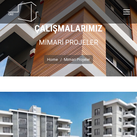
ÇALIŞMALARIMIZ
MİMARİ PROJELER
You are here:
Home
Mimari Projeler