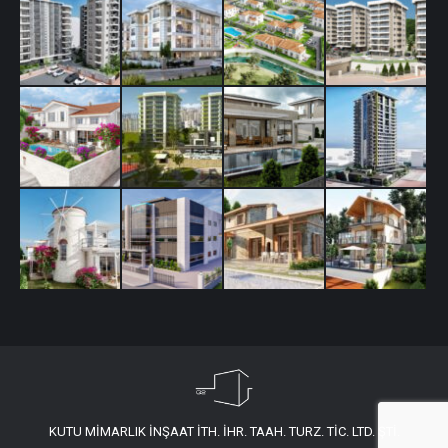
KUTU MİMARLIK İNŞAAT İTH. İHR. TAAH. TURZ. TİC. LTD. ŞTİ.