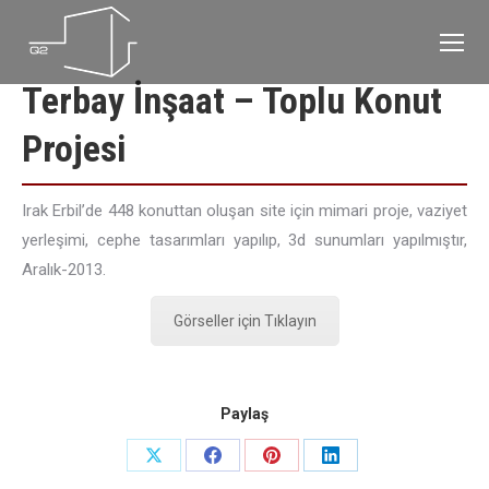
Terbay İnşaat – Toplu Konut
Projesi
Irak Erbil’de 448 konuttan oluşan site için mimari proje, vaziyet
yerleşimi, cephe tasarımları yapılıp, 3d sunumları yapılmıştır,
Aralık-2013.
Görseller için Tıklayın
Paylaş
Share
Share
Share
Share