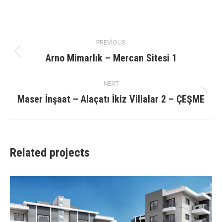
on
on
on
on
X
Facebook
Pinterest
LinkedIn
Project
PREVIOUS
navigation
Arno Mimarlık – Mercan Sitesi 1
Previous
project:
NEXT
Maser İnşaat – Alaçatı İkiz Villalar 2 – ÇEŞME
Next
project:
Related projects