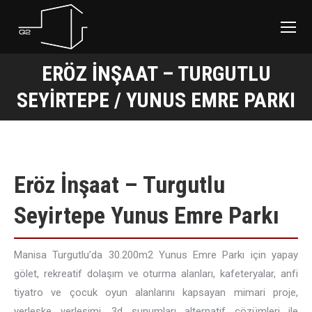
ERÖZ İNŞAAT – TURGUTLU
You are here:
SEYIRTEPE / YUNUS EMRE PARKI
Eröz İnşaat – Turgutlu
Seyirtepe Yunus Emre Parkı
Manisa Turgutlu’da 30.200m2 Yunus Emre Parkı için yapay
gölet, rekreatif dolaşım ve oturma alanları, kafeteryalar, anfi
tiyatro ve çocuk oyun alanlarını kapsayan mimari proje,
yerleşke yerleşimi, 3d sunumları alternatif çözümleri ile