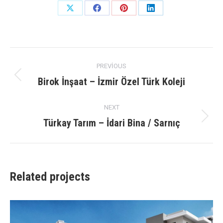
Share
Share
Share
Share
on
on
on
on
X
Facebook
Pinterest
LinkedIn
Project
PREVIOUS
navigation
Birok İnşaat – İzmir Özel Türk Koleji
Previous
project:
NEXT
Türkay Tarım – İdari Bina / Sarnıç
Next
project:
Related projects