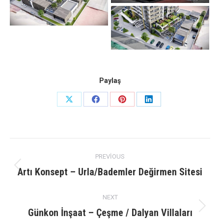
Paylaş
Share
Share
Share
Share
on
on
on
on
X
Facebook
Pinterest
LinkedIn
Project
PREVIOUS
navigation
Artı Konsept – Urla/Bademler Değirmen Sitesi
Previous
project:
NEXT
Günkon İnşaat – Çeşme / Dalyan Villaları
Next