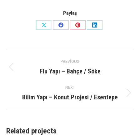
Paylaş
Share
Share
Share
Share
on
on
on
on
X
Facebook
Pinterest
LinkedIn
Project
PREVIOUS
navigation
Flu Yapı – Bahçe / Söke
Previous
project:
NEXT
Bilim Yapı – Konut Projesi / Esentepe
Next
project:
Related projects