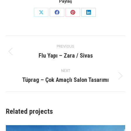
Paylaş
Share
Share
Share
Share
on
on
on
on
X
Facebook
Pinterest
LinkedIn
Project
PREVIOUS
navigation
Flu Yapı – Zara / Sivas
Previous
project:
NEXT
Tüprag – Çok Amaçlı Salon Tasarımı
Next
project:
Related projects