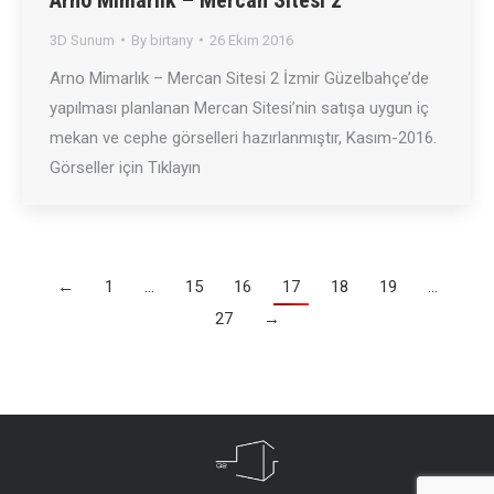
3D Sunum
By
birtany
26 Ekim 2016
Arno Mimarlık – Mercan Sitesi 2 İzmir Güzelbahçe’de
yapılması planlanan Mercan Sitesi’nin satışa uygun iç
mekan ve cephe görselleri hazırlanmıştır, Kasım-2016.
Görseller için Tıklayın
←
1
…
15
16
17
18
19
…
27
→