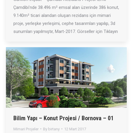
Çamdibi’nde 38.496 m² emsal alan üzerinde 386 konut,
9.140m² ticari alandan oluşan rezidans için mimari
proje, yerleşke yerleşimi, cephe tasarımları yapılıp, 3d
sunumları yapılmıştır, Mart-2017. Görseller için Tıklayın
Bilim Yapı – Konut Projesi / Bornova – 01
Mimari Projeler
By
birtany
12 Mart 2017