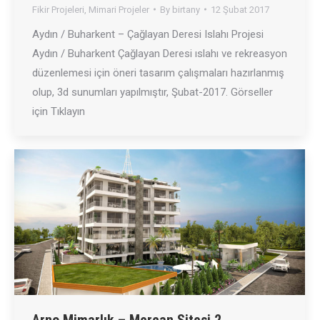
Fikir Projeleri
,
Mimari Projeler
By
birtany
12 Şubat 2017
Aydın / Buharkent – Çağlayan Deresi Islahı Projesi
Aydın / Buharkent Çağlayan Deresi ıslahı ve rekreasyon
düzenlemesi için öneri tasarım çalışmaları hazırlanmış
olup, 3d sunumları yapılmıştır, Şubat-2017. Görseller
için Tıklayın
Arno Mimarlık – Mercan Sitesi 2