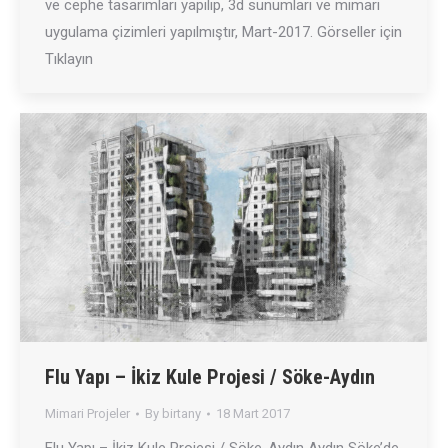
ve cephe tasarımları yapılıp, 3d sunumları ve mimari
uygulama çizimleri yapılmıştır, Mart-2017. Görseller için
Tıklayın
Flu Yapı – İkiz Kule Projesi / Söke-Aydın
Mimari Projeler
By
birtany
18 Mart 2017