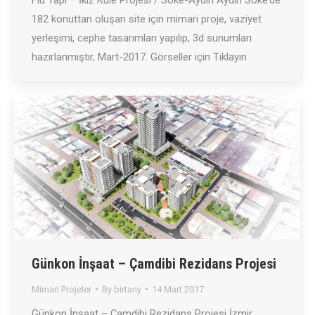
Flu Yapı – İkiz Kule Projesi / Söke-Aydın Aydın Söke’de
182 konuttan oluşan site için mimari proje, vaziyet
yerleşimi, cephe tasarımları yapılıp, 3d sunumları
hazırlanmıştır, Mart-2017. Görseller için Tıklayın
Günkon İnşaat – Çamdibi Rezidans Projesi
Mimari Projeler
By
birtany
14 Mart 2017
Günkon İnşaat – Çamdibi Rezidans Projesi İzmir