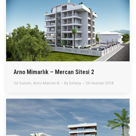
Arno Mimarlık – Mercan Sitesi 2
3d Sunum
,
Arno-Mercan-B
By
birtany
26 Haziran 2018