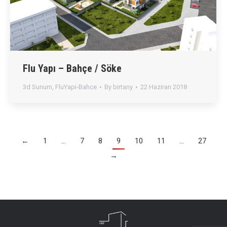
Flu Yapı – Bahçe / Söke
3d Sunum
,
FluYapi-Bahce
By
birtany
22 Haziran 2018
←
1
…
7
8
9
10
11
…
27
→