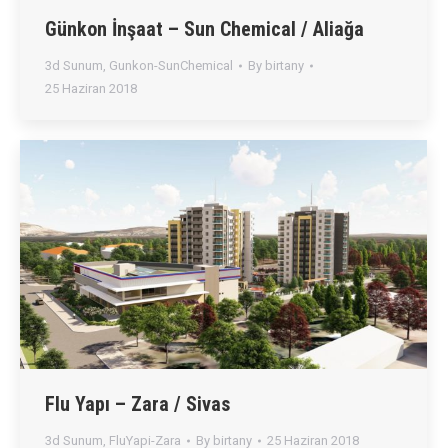
Günkon İnşaat – Sun Chemical / Aliağa
3d Sunum
,
Gunkon-SunChemical
By
birtany
25 Haziran 2018
Flu Yapı – Zara / Sivas
3d Sunum
,
FluYapi-Zara
By
birtany
25 Haziran 2018