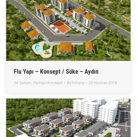
Flu Yapı – Konsept / Söke – Aydın
3d Sunum
,
FluYapi-Konsept
By
birtany
22 Haziran 2018