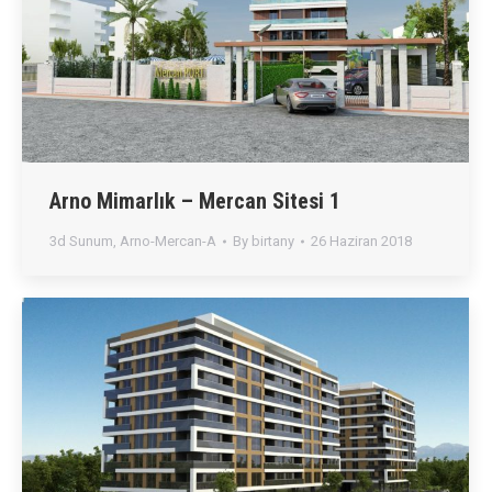
Arno Mimarlık – Mercan Sitesi 1
3d Sunum
,
Arno-Mercan-A
By
birtany
26 Haziran 2018