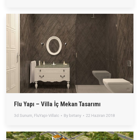
Flu Yapı – Villa İç Mekan Tasarımı
3d Sunum
,
FluYapi-VillaIc
By
birtany
22 Haziran 2018