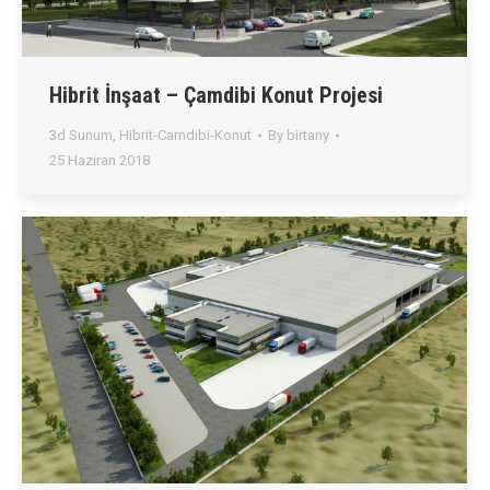
Hibrit İnşaat – Çamdibi Konut Projesi
3d Sunum
,
Hibrit-Camdibi-Konut
By
birtany
25 Haziran 2018