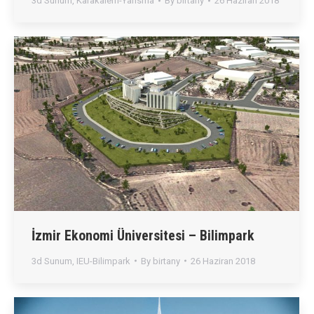
3d Sunum
,
Karakalem-Yarisma
By
birtany
26 Haziran 2018
İzmir Ekonomi Üniversitesi – Bilimpark
3d Sunum
,
IEU-Bilimpark
By
birtany
26 Haziran 2018