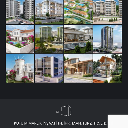
KUTU MİMARLIK İNŞAAT İTH. İHR. TAAH. TURZ. TİC. LTD. ŞTİ.