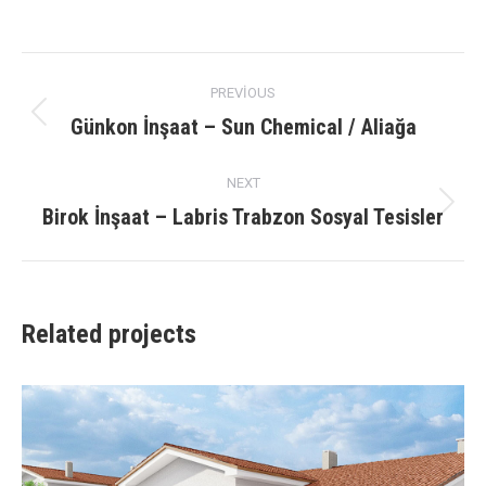
on
on
on
on
X
Facebook
Pinterest
LinkedIn
Project
PREVIOUS
navigation
Günkon İnşaat – Sun Chemical / Aliağa
Previous
project:
NEXT
Birok İnşaat – Labris Trabzon Sosyal Tesisler
Next
project:
Related projects