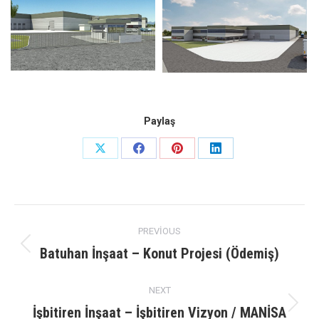
Paylaş
Share
Share
Share
Share
on
on
on
on
X
Facebook
Pinterest
LinkedIn
Project
PREVIOUS
navigation
Batuhan İnşaat – Konut Projesi (Ödemiş)
Previous
project:
NEXT
İşbitiren İnşaat – İşbitiren Vizyon / MANİSA
Next