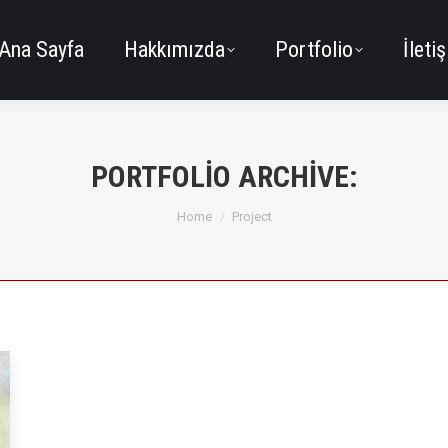
Ana Sayfa
Hakkımızda
Portfolio
İleti
PORTFOLIO ARCHIVE:
You are here:
Home
Project