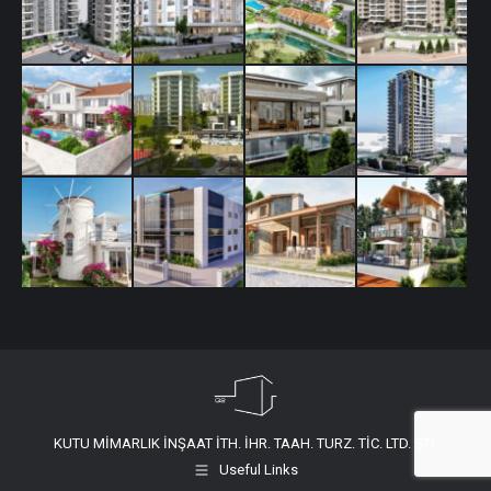
KUTU MİMARLIK İNŞAAT İTH. İHR. TAAH. TURZ. TİC. LTD. ŞTİ.
Useful Links