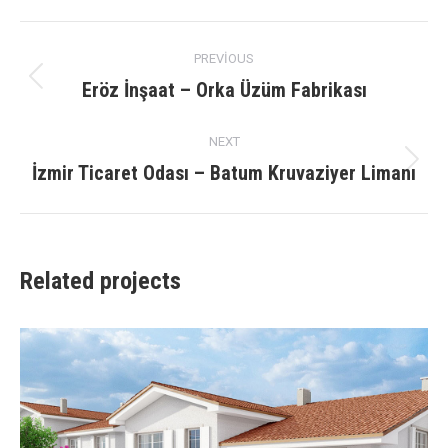
X
Facebook
Pinterest
LinkedIn
Project
PREVIOUS
navigation
Eröz İnşaat – Orka Üzüm Fabrikası
Previous
project:
NEXT
İzmir Ticaret Odası – Batum Kruvaziyer Limanı
Next
project:
Related projects