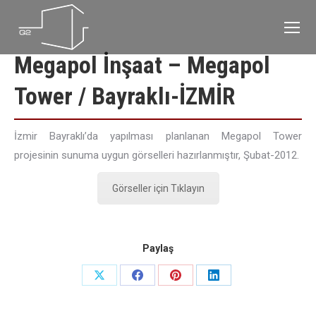
Megapol İnşaat – Megapol
Tower / Bayraklı-İZMİR
İzmir Bayraklı’da yapılması planlanan Megapol Tower
projesinin sunuma uygun görselleri hazırlanmıştır, Şubat-2012.
Görseller için Tıklayın
Paylaş
Share
Share
Share
Share
on
on
on
on