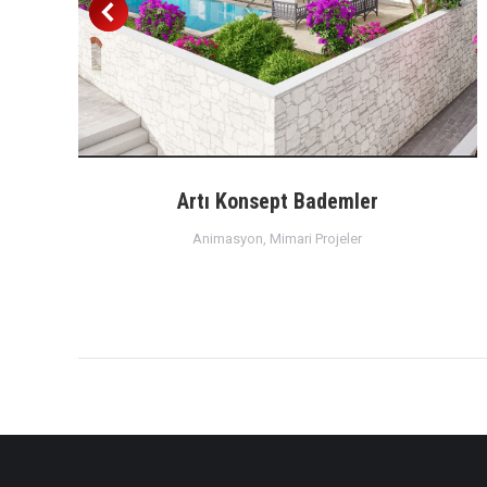
–
Artı Konsept Bademler
Animasyon
,
Mimari Projeler