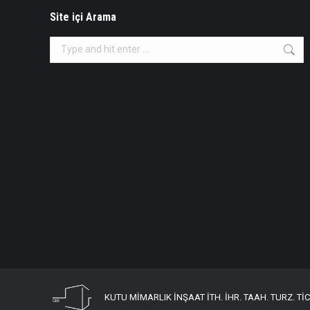
Site içi Arama
Search:
KUTU MİMARLIK İNŞAAT İTH. İHR. TAAH. TURZ. TİC. 