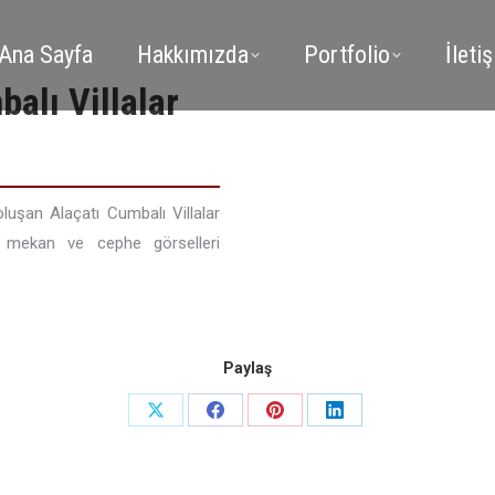
Ana Sayfa
Hakkımızda
Portfolio
İleti
alı Villalar
luşan Alaçatı Cumbalı Villalar
ç mekan ve cephe görselleri
Paylaş
Share
Share
Share
Share
on
on
on
on
X
Facebook
Pinterest
LinkedIn