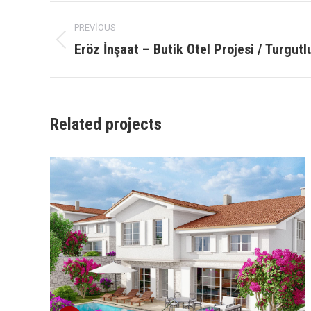
Project
PREVIOUS
navigation
Eröz İnşaat – Butik Otel Projesi / Turgutl
Previous
project:
Related projects