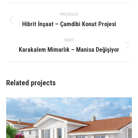
X
Facebook
Pinterest
LinkedIn
Project
PREVIOUS
navigation
Hibrit İnşaat – Çamdibi Konut Projesi
Previous
project:
NEXT
Karakalem Mimarlık – Manisa Değişiyor
Next
project:
Related projects