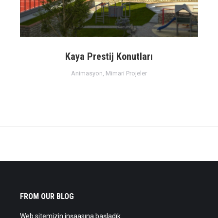
Kaya Prestij Konutları
Animasyon
,
Mimari Projeler
FROM OUR BLOG
Web sitemizin inşaasına başladık.