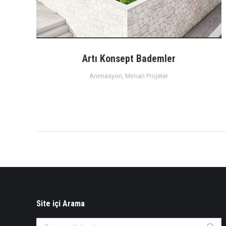
Artı Konsept Bademler
Animasyon
,
Mimari Projeler
Site içi Arama
Search: