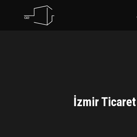
İzmir Ticare