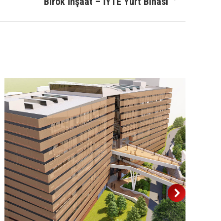
Birok İnşaat – İYTE Yurt Binası