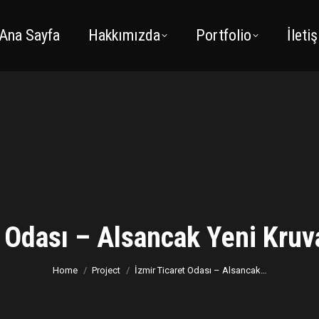
Ana Sayfa
Hakkımızda
Portfolio
İleti
t Odası – Alsancak Yeni Kruv
You are here:
Home
Project
İzmir Ticaret Odası – Alsancak…