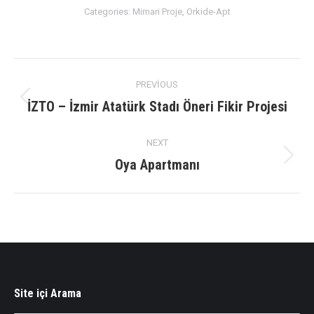
Categories:
Mimari Proje
,
Orkide-Apt
Album
PREVIOUS
navigation
İZTO – İzmir Atatürk Stadı Öneri Fikir Projesi
Previous
album:
NEXT
Oya Apartmanı
Next
album:
Site içi Arama