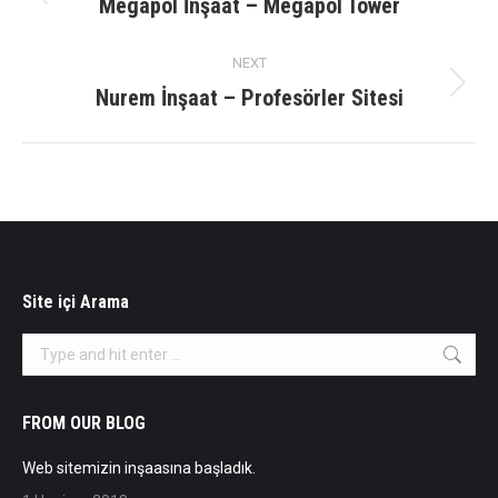
navigation
Megapol İnşaat – Megapol Tower
Previous
album:
NEXT
Nurem İnşaat – Profesörler Sitesi
Next
album:
Site içi Arama
Search:
FROM OUR BLOG
Web sitemizin inşaasına başladık.