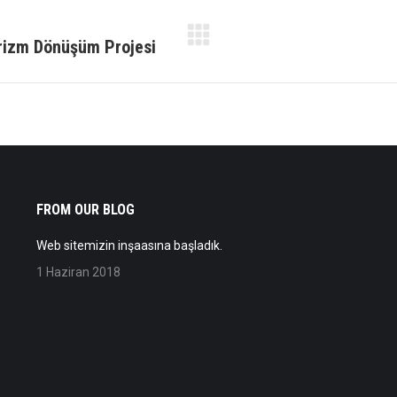
urizm Dönüşüm Projesi
Next
album:
FROM OUR BLOG
Web sitemizin inşaasına başladık.
1 Haziran 2018