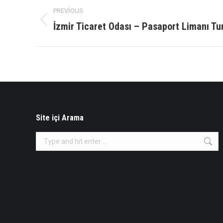
Album
PREVIOUS
navigation
İzmir Ticaret Odası – Pasaport Limanı T
Previous
album:
Site içi Arama
Search: