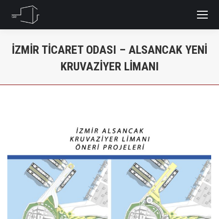
İZMIR TICARET ODASI – ALSANCAK YENI
KRUVAZIYER LIMANI
You are here: