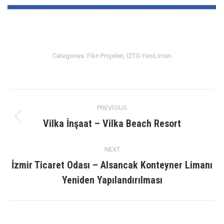
Categories:
Fikir Projeleri
,
IZTO-YeniLiman
Album
PREVIOUS
navigation
Vilka İnşaat – Vilka Beach Resort
Previous
album:
NEXT
İzmir Ticaret Odası – Alsancak Konteyner Limanı
Next
Yeniden Yapılandırılması
album: