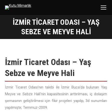
İZMIR TICARET ODASI – YAŞ
You are here:
SEBZE VE MEYVE HALI
İzmir Ticaret Odası – Yaş
Sebze ve Meyve Hali
İzmir Ticaret Odası’nın talebi ile İzmir Buca’da bulunan Yaş
Meyve ve Sebze Hali’nin kapasitesinin arttırılması, iç dolaşım
şemasının geliştirilmesi için fikir projeleri yapılıp, 3d sunumları
yapılmıştır, Temmuz-2009.