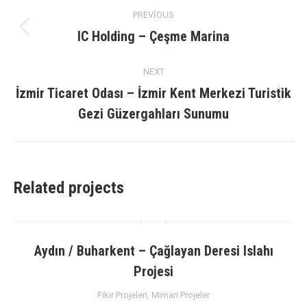
Project
PREVIOUS
navigation
IC Holding – Çeşme Marina
Previous
project:
NEXT
İzmir Ticaret Odası – İzmir Kent Merkezi Turistik
Next
Gezi Güzergahları Sunumu
project:
Related projects
Aydın / Buharkent – Çağlayan Deresi Islahı
Projesi
Fikir Projeleri
,
Mimari Projeler