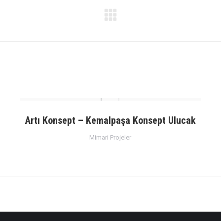
Next
project:
Artı Konsept – Kemalpaşa Konsept Ulucak
Mimari Projeler