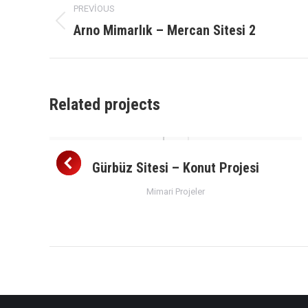
PREVIOUS
navigation
Arno Mimarlık – Mercan Sitesi 2
Previous
project:
Related projects
i
Gürbüz Sitesi – Konut Projesi
Mimari Projeler