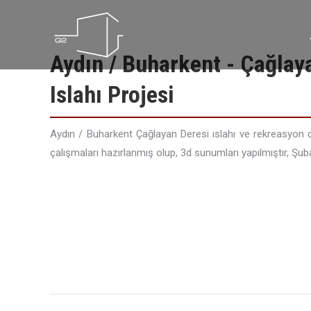
Aydın / Buharkent - Çağlay
Islahı Projesi
Aydın / Buharkent Çağlayan Deresi ıslahı ve rekreasyon 
çalışmaları hazırlanmış olup, 3d sunumları yapılmıştır, Şu
Project