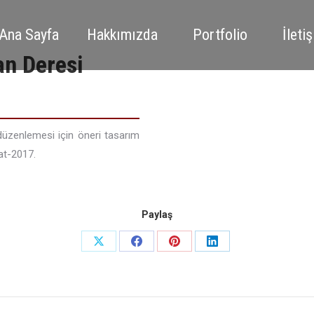
Ana Sayfa
Hakkımızda
Portfolio
İleti
an Deresi
düzenlemesi için öneri tasarım
bat-2017.
Paylaş
Share
Share
Share
Share
on
on
on
on
X
Facebook
Pinterest
LinkedIn