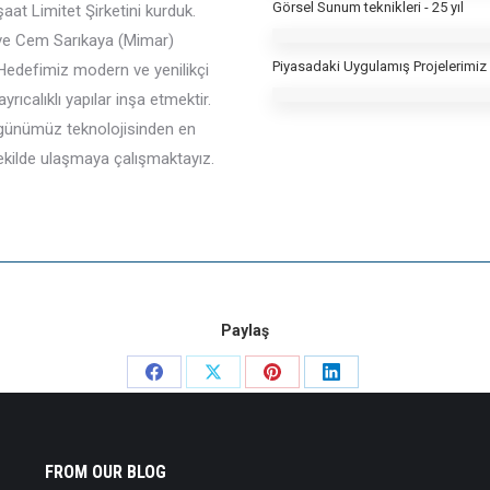
Görsel Sunum teknikleri - 25 yıl
aat Limitet Şirketini kurduk.
) ve Cem Sarıkaya (Mimar)
Piyasadaki Uygulamış Projelerimiz -
r. Hedefimiz modern ve yenilikçi
rıcalıklı yapılar inşa etmektir.
k, günümüz teknolojisinden en
 şekilde ulaşmaya çalışmaktayız.
Paylaş
Share
Share
Share
Share
on
on
on
on
Facebook
X
Pinterest
LinkedIn
FROM OUR BLOG