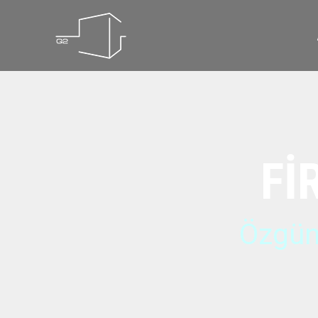
Fİ
Özgün 