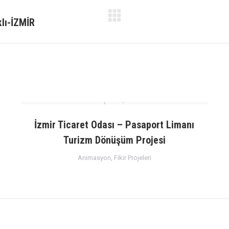
lı-İZMİR
Next
project:
İzmir Ticaret Odası – Pasaport Limanı
Turizm Dönüşüm Projesi
Animasyon
,
Fikir Projeleri