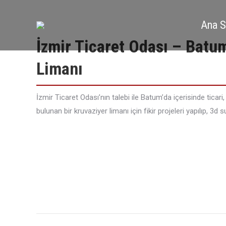
Ana S
İzmir Ticaret Odası – Batu
Limanı
İzmir Ticaret Odası’nın talebi ile Batum’da içerisinde ticari, 
bulunan bir kruvaziyer limanı için fikir projeleri yapılıp, 3d
Project