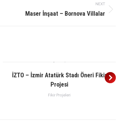
NEXT
Maser İnşaat – Bornova Villalar
İZTO – İzmir Atatürk Stadı Öneri Fikir
Projesi
Fikir Projeleri