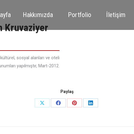
ayfa
Hakkımızda
Portfolio
İletişim
m Kruvaziyer
kültürel, sosyal alanları ve oteli
 sunumları yapılmıştır, Mart-2012.
Paylaş
Share
Share
Share
Share
on
on
on
on
X
Facebook
Pinterest
LinkedIn