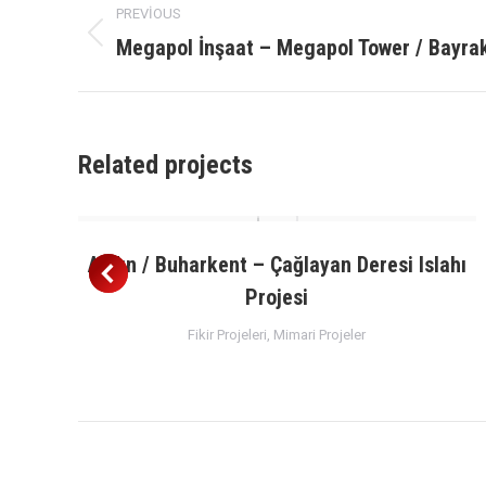
PREVIOUS
navigation
Megapol İnşaat – Megapol Tower / Bayrak
Previous
project:
Related projects
t
Aydın / Buharkent – Çağlayan Deresi Islahı
Projesi
Fikir Projeleri
,
Mimari Projeler