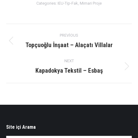
Categories:
IEU-Tip-Fak
,
Mimari Proje
Album
PREVIOUS
navigation
Topçuoğlu İnşaat – Alaçatı Villalar
Previous
album:
NEXT
Kapadokya Tekstil – Esbaş
Next
album:
Site içi Arama