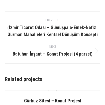
on
on
on
on
X
Facebook
Pinterest
LinkedIn
Project
PREVIOUS
navigation
İzmir Ticaret Odası – Gümüşpala-Emek-Nafiz
Previous
Gürman Mahalleleri Kentsel Dönüşüm Konsepti
project:
NEXT
Batuhan İnşaat – Konut Projesi (4 parsel)
Next
project:
Related projects
Gürbüz Sitesi – Konut Projesi