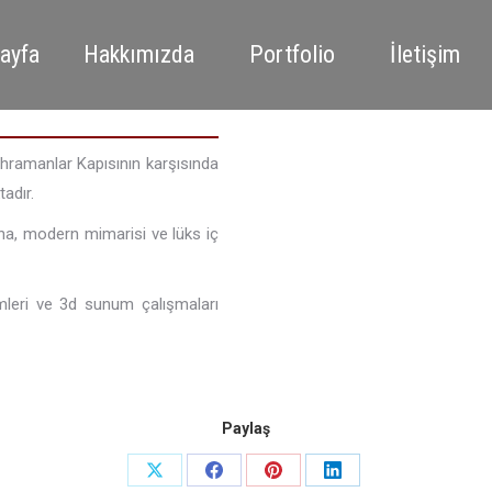
ayfa
Hakkımızda
Portfolio
İletişim
ahramanlar Kapısının karşısında
adır.
na, modern mimarisi ve lüks iç
imleri ve 3d sunum çalışmaları
Paylaş
Share
Share
Share
Share