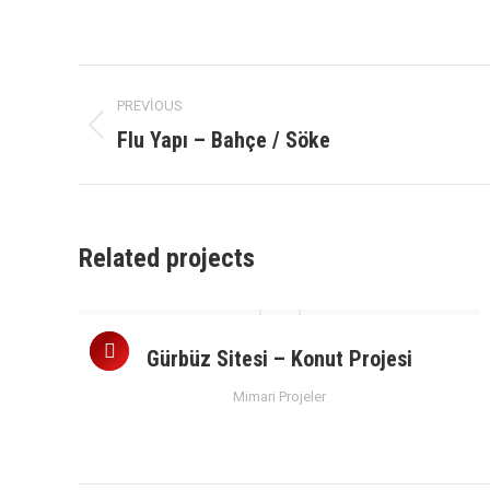
Project
PREVIOUS
navigation
Flu Yapı – Bahçe / Söke
Previous
project:
Related projects
i
Gürbüz Sitesi – Konut Projesi
Mimari Projeler