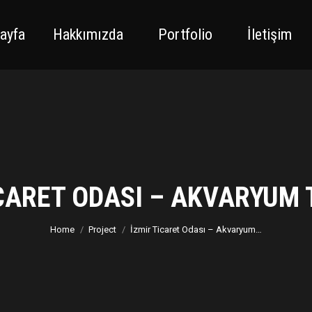
ayfa
Hakkımızda
Portfolio
İletişim
ICARET ODASI – AKVARYUM 
You are here:
Home
Project
İzmir Ticaret Odası – Akvaryum…