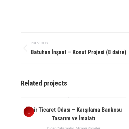
Project
PREVIOUS
navigation
Batuhan İnşaat – Konut Projesi (8 daire)
Previous
project:
Related projects
f
İzmir Ticaret Odası – Karşılama Bankosu
Tasarım ve İmalatı
Diğer Çalışmalar
,
Mimari Projeler