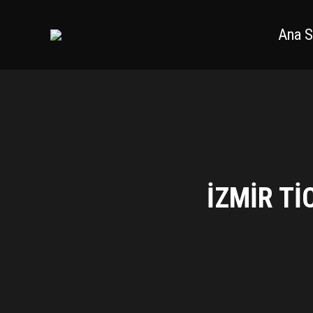
Ana S
İZMIR T