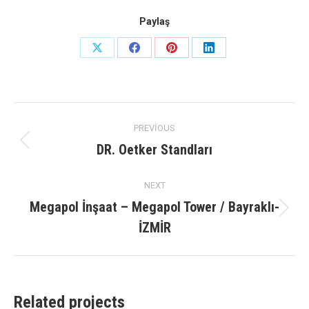
Paylaş
Share
Share
Share
Share
on
on
on
on
X
Facebook
Pinterest
LinkedIn
Project
PREVIOUS
navigation
DR. Oetker Standları
Previous
project:
NEXT
Megapol İnşaat – Megapol Tower / Bayraklı-
Next
İZMİR
project:
Related projects