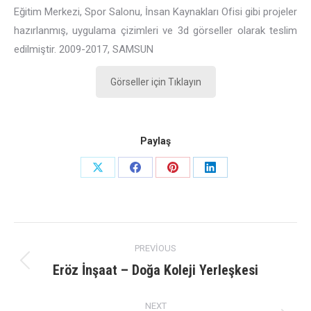
Eğitim Merkezi, Spor Salonu, İnsan Kaynakları Ofisi gibi projeler
hazırlanmış, uygulama çizimleri ve 3d görseller olarak teslim
edilmiştir. 2009-2017, SAMSUN
Görseller için Tıklayın
Paylaş
Share
Share
Share
Share
on
on
on
on
X
Facebook
Pinterest
LinkedIn
Project
PREVIOUS
navigation
Eröz İnşaat – Doğa Koleji Yerleşkesi
Previous
project:
NEXT