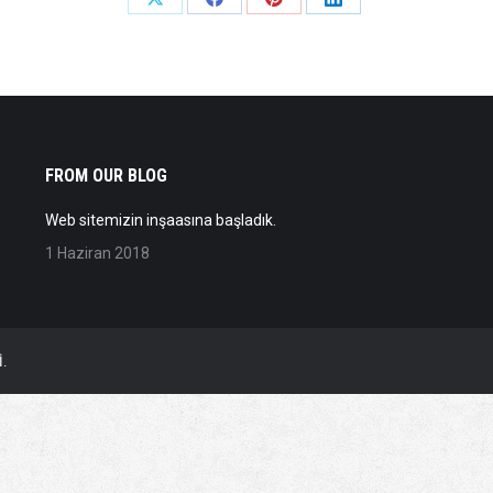
Share
Share
Share
Share
on
on
on
on
X
Facebook
Pinterest
LinkedIn
FROM OUR BLOG
Web sitemizin inşaasına başladık.
1 Haziran 2018
.