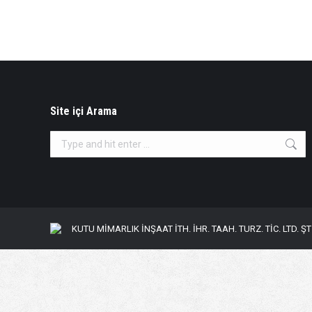
Site içi Arama
Search:
KUTU MİMARLIK İNŞAAT İTH. İHR. TAAH. TURZ. TİC. LTD. ŞTİ