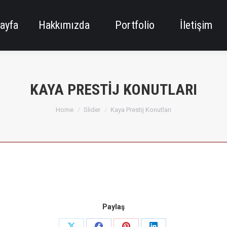
ayfa
Hakkımızda
Portfolio
İletişim
KAYA PRESTIJ KONUTLARI
You are here:
Home
Slider
Kaya Prestij Konutları
Paylaş