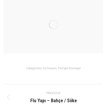
Categories:
3d Sunum
,
FluYapi-Konsept
Album
PREVIOUS
navigation
Flu Yapı – Bahçe / Söke
Previous
album: